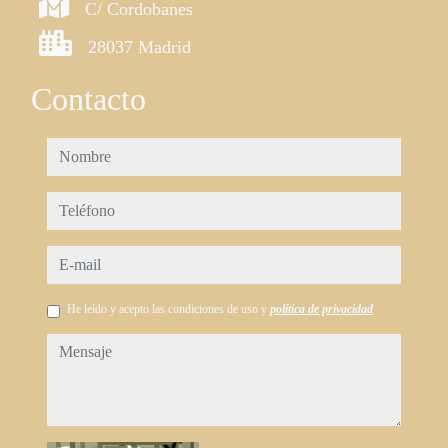
C/ Cordobanes
28037 Madrid
Contacto
nombre
teléfono
e-mail
He leído y acepto las condiciones de uso y
política de privacidad
mensaje